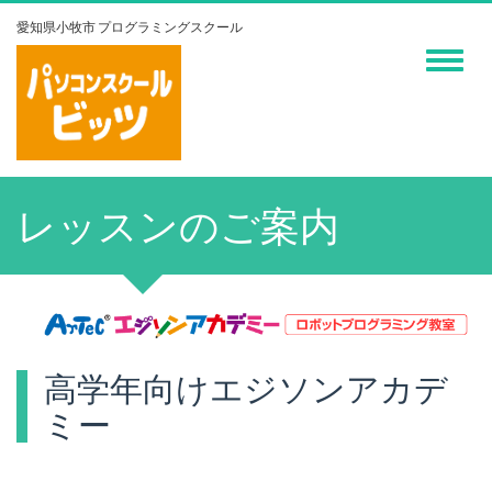
愛知県小牧市 プログラミングスクール
Toggle
navigati
レッスンのご案内
高学年向けエジソンアカデ
ミー