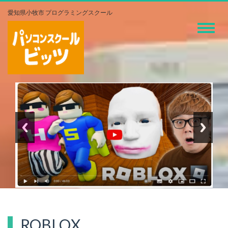
愛知県小牧市 プログラミングスクール
Toggle
navigati
ROBLOX